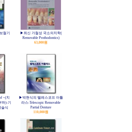
t 보철기
▶최신 가철성 국소의치학(
Removable Prothodontics)
63,000원
of ~(치
▶박현식의 텔레스코프 아틀
부하)-기
라스-Telescopic Removable
Partial Denture
상술식
110,000원