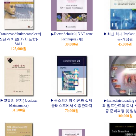
raniomandibular complex의
▶Dieter Schulz의 NAT cone
▶최신 치과 Implan
진단과 치료(DVD 포함)-
Technique(2쇄)
공-개정판
Vol.1
30,000원
45,000원
125,000원
▶교합의 유지( Occlusal
▶국소의치의 이론과 실제-
▶Immediate Loading 
Maintenance)
클래스프에서 이중관까지
과 임프란트의 즉시 
31,500원
70,000원
공 준비과정 및 임
100,000원