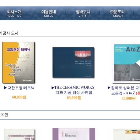
기공사 도서
▶THE CERAMIC WORKS -
▶교합조정 테크닉
▶원리로 살펴본 
치과 기공 임상 사진집
모든것 - A to Z
(
60,000원
63,000원
75,000원
160건