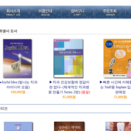
위생사 도서
▶Joyful Idea (빛나는 치과
▶치과 건강보험에 정답이
▶빠른 시간에 이해할
아이디어 모음)
란 없다- (체계적인 치과병
는 Staff용 Implant 
100,000원
원 만들기 Series 2편)
(품절)
판예정
85,000원
35,000원
102건