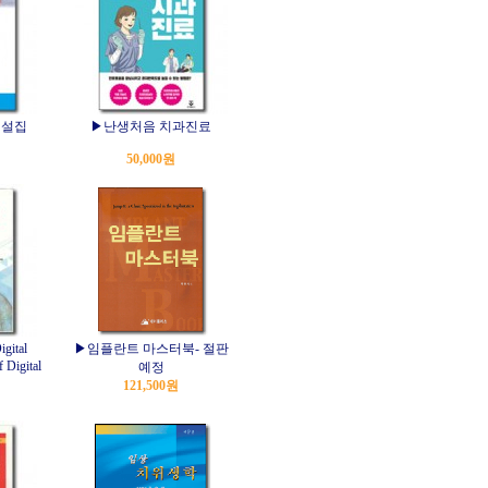
해설집
▶난생처음 치과진료
50,000원
ital
▶임플란트 마스터북- 절판
f Digital
예정
121,500원