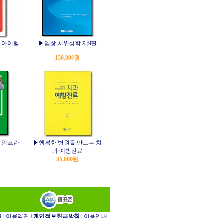
 아이템
▶임상 치위생학 제9판
150,000원
 임프란
▶행복한 병원을 만드는 치
과 예방진료
35,000원
개
|
이용약관
|
개인정보취급방침
|
이용안내