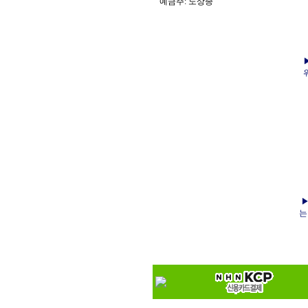
예금주: 노상종
▶
는 