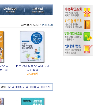
치위생사 도서
>
전체조회
 수 있
▶누구나 찍을 수 있다 구내
입문 - 절
사진촬영
27,000원
정렬 :
[가격]
[높은가격]
[제품명]
[제조사]