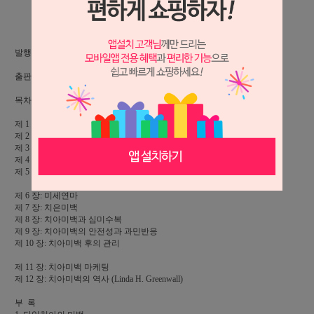
상세 정보를 확대해 보실 수 있습니다.
발행일: 2006.09.28, 247p, 칼라인쇄,
출판: 대한나래출판사
목차
제 1 장: 치아의 변색 (Linda H. Greenwall, So-Ran Kwon)
제 2 장: 진단과 치료계획
제 3 장: 실활치미백
제 4 장: 자가미백
제 5 장: 강력미백
제 6 장: 미세연마
제 7 장: 치은미백
제 8 장: 치아미백과 심미수복
제 9 장: 치아미백의 안전성과 과민반응
제 10 장: 치아미백 후의 관리
제 11 장: 치아미백 마케팅
제 12 장: 치아미백의 역사 (Linda H. Greenwall)
부 록