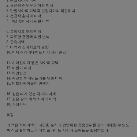
1. 단일치아의 미백
2. 유난히 어두운 치아의 미백
3. 단일치아의 미백과 인접치아의 복합미백
4. 선천적 황니의 미백
5. 10년 젊어지기 위한 미백
6. 교정치료 후의 미백
7. 과도한 흡연에 의한 변색
8. 급속미백
9. 미백과 심미치료의 결합
10. 미백과 라미네이트 비니어의 만남
11. 치아길이가 짧은 치아의 미백
12. 어린이 미백
13. 하얀반점
14. 깨끗한 치아만들기를 위한 미백
15. 테트라싸이클린 변색치
16. 짙은 띠가 있는 치아의 미백
17. 짙은 갈색·회색 치아의 미백
18. 개성시대
특징
이 책은 치아미백의 다양한 술식과 광범위한 응용범위를 쉽게 이해할 수 있도
록 직접 촬영하고 제작한 슬라이드 사진과 도해들을 활용하였다.