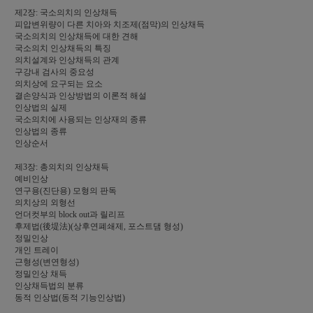
제2장: 국소의치의 인상채득
피압변위량이 다른 치아와 치조제(점막)의 인상채득
국소의치의 인상채득에 대한 견해
국소의치 인상채득의 특징
의치설계와 인상채득의 관계
구강내 검사의 중요성
의치상에 요구되는 요소
결손양식과 인상방법의 이론적 해설
인상법의 실제
국소의치에 사용되는 인상재의 종류
인상법의 종류
인상순서
제3장: 총의치의 인상채득
예비인상
연구용(진단용) 모형의 판독
의치상의 외형선
언더컷부의 block out과 릴리프
후제법(後堤法)(상후연폐쇄제, 포스트댐 형성)
정밀인상
개인 트레이
근형성(변연형성)
정밀인상 채득
인상채득법의 분류
동적 인상법(동적 기능인상법)