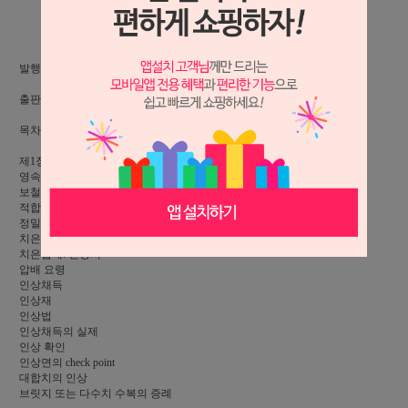
상세 정보를 확대해 보실 수 있습니다.
발행일: 2007.08.17, 156p, 칼라인쇄,
출판: 대한나래출판사
목차
제1장: 크라운 브릿지의 인상채득
영속성이 높은 보철치료를 지향하며
보철치료에 임하기 전 치주조직의 정비
적합이 좋은 보철물의 제작을 위해
정밀인상채득 원형=모형을 지향하며
치은압배: 형성시
치은압배: 인상시
압배 요령
인상채득
인상재
인상법
인상채득의 실제
인상 확인
인상면의 check point
대합치의 인상
브릿지 또는 다수치 수복의 증례