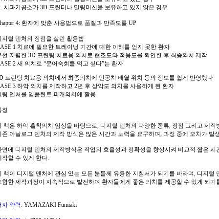
2. 치과기공소가 3D 프린터나 밀링머신을 보유하고 있지 않은 경우
Chapter 4: 환자에 맞춘 사용법으로 품질과 만족도를 UP
디지털 덴처의 장점을 살린 활용법
CASE 1 치료에 필요한 트레이닝 기간에 대한 이해를 얻지 못한 환자
우선 저렴한 3D 프린팅 치료용 의치로 협조도와 적응도를 확인한 후 최종의치 제작
CASE 2 새 의치로 “문어숙회를 먹고 싶다”는 환자
3D 프린팅 치료용 의치에서 최종의치에 인공치 배열 위치 등의 정보를 쉽게 반영했다
CASE 3 하악 의치를 제작하고 2년 후 상악도 의치를 사용하게 된 환자
밀링 덴처를 임플란트 피개의치에 활용
특징
이 책은 하악 흡착의치 임상을 바탕으로, 디지털 덴처의 다양한 종류, 장점 그리고 제작
기존 아날로그 덴처의 제작 방식은 많은 시간과 노력을 요구하며, 과정 중에 오차가 발생
반면에 디지털 덴처의 제작방식은 작업의 효율성과 정확성을 향상시켜 비교적 짧은 시
제작할 수 있게 한다.
이 책이 디지털 덴처에 관심 있는 모든 분들께 유용한 지침서가 되기를 바라며, 디지털
포함한
제작과정이 지속적으로 발전하여 환자들에게 좋은 의치를 제공할 수 있게 되기
저자 약력:
YAMAZAKI Fumiaki