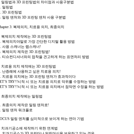
3. 밀링법과 3D 프린팅법의 차이점과 사용구분법
1. 밀링법
2. 3D 프린팅법
3. 밀링 덴처와 3D 프린팅 덴처 사용 구분법
hapter 3: 복제의치, 치료용 의치, 최종의치
1. 복제의치 제작에는 3D 프린팅법
1. 복제의치야말로 가장 간단한 디지털 활용 방법
2. 사용 스캐너는 랩스캐너!
3. 복제의치 제작은 3D 프린팅법!
4. 티슈컨디셔너와의 접착을 견고하게 하는 표면처리 방법
2. 치료용 의치 제작에는 3D 프린팅법
1. 난증례에 사용하고 싶은 치료용 의치!
2. 치료용 의치에는 3D 프린팅 덴처가 효과적이다
LET’S TRY!?시적 시 또는 치료용 의치로 악위를 수정하는 방법
LET’S TRY!?시적 시 또는 치료용 의치에서 점막면 수정을 하는 방법
3. 최종의치 제작에는 밀링법
1. 최종의치 제작은 밀링 덴처로!
2. 밀링 덴처 워크플로
FOCUS 밀링 덴처를 심미적으로 보이게 하는 연마 기법
4. 치과기공소에 제작하기 위한 연계법
1. 치과기공소가 3D 프린터나 밀링머신을 보유하고 있는 경우