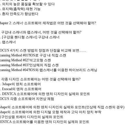
4. 의치의 높은 품질을 확보할 수 있다
5. 유지력(흡착력) 재현 가능
6. 환자 만족도가 향상된다
Chapter 2: 스캐너·소프트웨어·제작법은 어떤 것을 선택해야 할까?
1. 구강내 스캐너와 랩스캐너, 어떤 것을 선택해야 할까?
1. [구강용 핸디형 스캐너] 구강내 스캐너
2. 랩스캐너
FOCUS 4가지 스캔 방법의 장점과 단점을 비교해 보면……
canning Method #01?IOS로 구강 내 직접 스캔
canning Method #02?석고모형 스캔
canning Method #03?인상체의 직접 스캔
canning Method #04?IOS와 랩스캐너를 이용한 하이브리드 스캐닝
2. 각종 디자인 소프트웨어는 어떤 것을 선택해야 할까?
1. 3shape의 덴처 소프트웨어
2. Exocad의 덴처 소프트웨어
3. DENTCA 소프트웨어에 의한 덴처 디자인의 실제와 포인트
FOCUS 각종 소프트웨어 지면상 체험
3shape의 소프트웨어에 의한 덴처 디자인의 실제와 포인트(인상체 직접 스캔의 경우)
3shape의 소프트웨어에 의한 디지털 모형 제작과 고딕 아치 장치 부착
폐구인상용 트레이 디자인의 실제와 포인트
DENTCA 소프트웨어를 이용한 덴처 디자인의 실제와 포인트