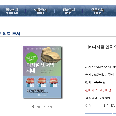
치의학 도서
▶디지털 덴처
저자 : YAMAZAKI Fum
역자 : 노관태, 이준석
정가 :
70,000
원
판매가격 :
70,000
원
적립금액 : 7,000원
수량
EA