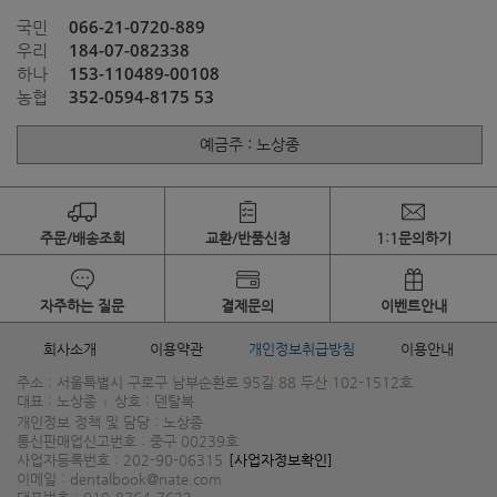
066-21-0720-889
국민
184-07-082338
우리
153-110489-00108
하나
352-0594-8175 53
농협
예금주 : 노상종
주문/배송조회
교환/반품신청
1:1문의하기
자주하는 질문
결제문의
이벤트안내
회사소개
이용약관
개인정보취급방침
이용안내
주소 : 서울특별시 구로구 남부순환로 95길 88 두산 102-1512호
대표 : 노상종
상호 : 덴탈북
|
개인정보 정책 및 담당 : 노상종
통신판매업신고번호 : 중구 00239호
사업자등록번호 : 202-90-06315
[사업자정보확인]
이메일 : dentalbook@nate.com