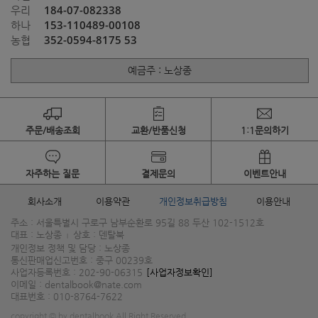
184-07-082338
우리
153-110489-00108
하나
352-0594-8175 53
농협
예금주 : 노상종
주문/배송조회
교환/반품신청
1:1문의하기
자주하는 질문
결제문의
이벤트안내
회사소개
이용약관
개인정보취급방침
이용안내
주소 : 서울특별시 구로구 남부순환로 95길 88 두산 102-1512호
대표 : 노상종
상호 : 덴탈북
|
개인정보 정책 및 담당 : 노상종
통신판매업신고번호 : 중구 00239호
사업자등록번호 : 202-90-06315
[사업자정보확인]
이메일 : dentalbook@nate.com
대표번호 : 010-8764-7622
copyright © by dentalbook All Right Reserved.