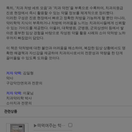
특히, ‘치과 처방 세트 모음’과 ‘치과 약전’을 부록으로 수록하여, 치과의원급
진료 현장에서 즉시 활용할 수 있는 약물 정보를 체계적으로 정리했다.
이러한 구성은 진료 현장에서 빠르고 정확한 처방을 가능하게 할 뿐만 아니라,
약리학적 지식이 부족하거나 처방에 어려움을 느끼는 치과의사들에게 신뢰할
수 있는 가이드를 제공한다. 아울러, 대학병원, 군병원, 군외상센터 등에서 쌓
아온 풍부한 임상 경험을 바탕으로 작성된 약물 활용 사례와 소아 약처방 노하
우까지 빠짐없이 담았다.
이 책은 약처방에 대한 불안과 어려움을 해소하며, 복잡한 임상 상황에서도 명
확한 해결책과 자신감을 제공하여 치과의사로서의 전문성과 역량을 한 단계
끌어올릴 수 있도록 도와줄 것이다.
저자 약력:
김일형
약사
구강악안면외과 전문의
저자 약력:
이꽃님
치과약리학 박사
소아치과 전문의
관련상품
▶떠먹여주는 턱관절 처방