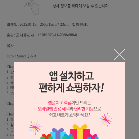
상세 정보를 확대해 보실 수 있습니다.
발행일: 2025.01.13, 260p/15cm * 23cm, 칼라인쇄,
출판: 군자출판사, ISBN 979-11-7068-688-0
목차
Intro ? Smart Q & A
Chapter 1: 개념잡기
1. 감염 vs 염증
2. 항생제
3. 통증의 구분
4. NSAIDs vs 스테로이드
5. 스테로이드의 종류 및 Tapering
Chapter 2: 술전 복용 중단 약물
Chapter 3: 예방적 항생제
1. 항생제 선택
2. 감염성 심내막염 예방이 필요한 환자군 및 술식
3. 근관치료 전 예방적 항생제 투여
4. 다양한 전신 상태에 따른 예방적 항생제 사용