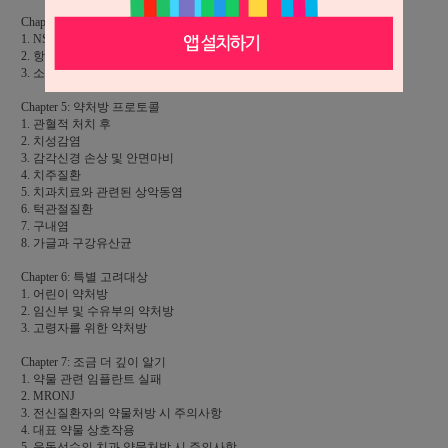
Chapter 4: 소화기용제 및 정장제
1. NSAIDs에 의한 위궤양 예방
2. 항생제 관련 설사 예방
3. 소화불량
Chapter 5: 약처방 프로토콜
1. 관혈적 처치 후
2. 치성감염
3. 감각신경 손상 및 안면마비
4. 치주질환
5. 치과치료와 관련된 상악동염
6. 턱관절질환
7. 구내염
8. 가글과 구강유산균
Chapter 6: 특별 고려대상
1. 어린이 약처방
2. 임신부 및 수유부의 약처방
3. 고령자를 위한 약처방
Chapter 7: 조금 더 깊이 알기
1. 약물 관련 임플란트 실패
2. MRONJ
3. 전신질환자의 약물처방 시 주의사항
4. 대표 약물 상호작용
5. 운동선수의 치과 약물처방 시 주의사항