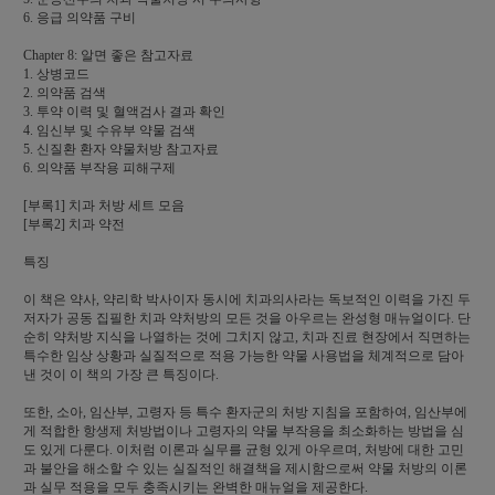
6. 응급 의약품 구비
Chapter 8: 알면 좋은 참고자료
1. 상병코드
2. 의약품 검색
3. 투약 이력 및 혈액검사 결과 확인
4. 임신부 및 수유부 약물 검색
5. 신질환 환자 약물처방 참고자료
6. 의약품 부작용 피해구제
[부록1] 치과 처방 세트 모음
[부록2] 치과 약전
특징
이 책은 약사, 약리학 박사이자 동시에 치과의사라는 독보적인 이력을 가진 두
저자가 공동 집필한 치과 약처방의 모든 것을 아우르는 완성형 매뉴얼이다. 단
순히 약처방 지식을 나열하는 것에 그치지 않고, 치과 진료 현장에서 직면하는
특수한 임상 상황과 실질적으로 적용 가능한 약물 사용법을 체계적으로 담아
낸 것이 이 책의 가장 큰 특징이다.
또한, 소아, 임산부, 고령자 등 특수 환자군의 처방 지침을 포함하여, 임산부에
게 적합한 항생제 처방법이나 고령자의 약물 부작용을 최소화하는 방법을 심
도 있게 다룬다. 이처럼 이론과 실무를 균형 있게 아우르며, 처방에 대한 고민
과 불안을 해소할 수 있는 실질적인 해결책을 제시함으로써 약물 처방의 이론
과 실무 적용을 모두 충족시키는 완벽한 매뉴얼을 제공한다.