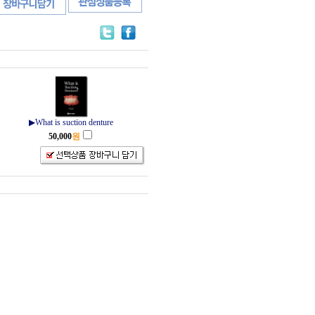
▶What is suction denture
50,000
원