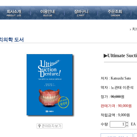
치
치의학 도서
▶Ultimate Suct
저자 : Katsushi Sato
역자 : 노관태 이준석
정가 :
90,000
원
판매가격 :
90,000
원
적립금액 : 9,000원
수량
EA