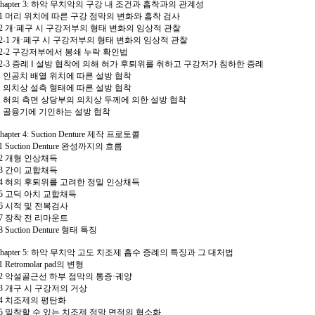
Chapter 3: 하악 무치악의 구강 내 조건과 흡착과의 관계성
01 머리 위치에 따른 구강 점막의 변화와 흡착 검사
02 개·폐구 시 구강저부의 형태 변화의 임상적 관찰
02-1 개·폐구 시 구강저부의 형태 변화의 임상적 관찰
02-2 구강저부에서 봉쇄 누락 확인법
02-3 증례 Ⅰ 설방 협착에 의해 혀가 후퇴위를 취하고 구강저가 침하한 증례
1. 인공치 배열 위치에 따른 설방 협착
2. 의치상 설측 형태에 따른 설방 협착
3. 혀의 측면 상당부의 의치상 두께에 의한 설방 협착
4. 골융기에 기인하는 설방 협착
hapter 4: Suction Denture 제작 프로토콜
1 Suction Denture 완성까지의 흐름
02 개형 인상채득
03 간이 교합채득
04 혀의 후퇴위를 고려한 정밀 인상채득
05 고딕 아치 교합채득
06 시적 및 전복검사
07 장착 전 리마운트
8 Suction Denture 형태 특징
Chapter 5: 하악 무치악 고도 치조제 흡수 증례의 특징과 그 대처법
1 Retromolar pad의 변형
02 악설골근선 하부 점막의 통증·궤양
03 개구 시 구강저의 거상
04 치조제의 평탄화
05 밀착할 수 있는 치조제 점막 면적의 협소화