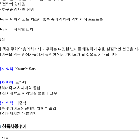
06 점막의 얇아짐
07 하구순의 내측 전위
Chapter 6: 하악 고도 치조제 흡수 증례의 하악 의치 제작 프로토콜
hapter 7: 디지털 덴처
특징
이 책은 무치악 총의치에서 마주하는 다양한 난제를 해결하기 위한 실질적인 접근을 제
어려움을 겪는 임상가들에게 유익한 임상 가이드가 될 것으로 기대됩니다
저자 약력:
Katsushi Sato
역자 약력:
노관태
경희대학교 치과대학 졸업
현 경희대학교 치과병원 보철과 교수
역자 약력:
이준석
일본 홋카이도의료대학 치학부 졸업
현 이원재치과 대표원장
이름 :