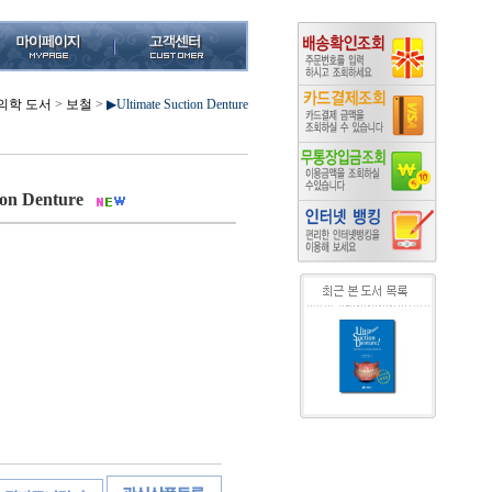
의학 도서
>
보철
>
▶Ultimate Suction Denture
ion Denture