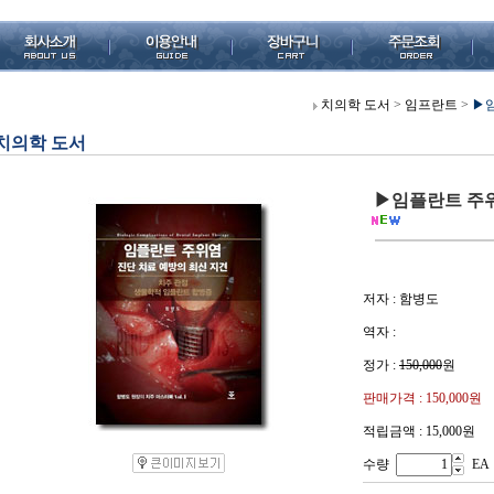
치의학 도서
>
임프란트
>
▶임
치의학 도서
▶임플란트 주위
저자 : 함병도
역자 :
정가 :
150,000
원
판매가격 :
150,000
원
적립금액 : 15,000원
수량
EA