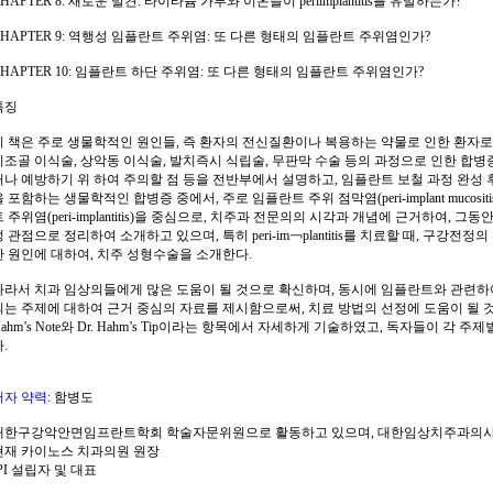
HAPTER 8: 새로운 발견: 타이타늄 가루와 이온들이 periimplantitis를 유발하는가?
CHAPTER 9: 역행성 임플란트 주위염: 또 다른 형태의 임플란트 주위염인가?
CHAPTER 10: 임플란트 하단 주위염: 또 다른 형태의 임플란트 주위염인가?
특징
이 책은 주로 생물학적인 원인들, 즉 환자의 전신질환이나 복용하는 약물로 인한 환자로
치조골 이식술, 상악동 이식술, 발치즉시 식립술, 무판막 수술 등의 과정으로 인한 합병
거나 예방하기 위 하여 주의할 점 등을 전반부에서 설명하고, 임플란트 보철 과정 완성
을 포함하는 생물학적인 합병증 중에서, 주로 임플란트 주위 점막염(peri-implant mucosi
트 주위염(peri-implantitis)을 중심으로, 치주과 전문의의 시각과 개념에 근거하여,
성 관점으로 정리하여 소개하고 있으며, 특히 peri-im￢plantitis를 치료할 때, 구강
한 원인에 대하여, 치주 성형수술을 소개한다.
따라서 치과 임상의들에게 많은 도움이 될 것으로 확신하며, 동시에 임플란트와 관련하
되는 주제에 대하여 근거 중심의 자료를 제시함으로써, 치료 방법의 선정에 도움이 될 것으
Hahm’s Note와 Dr. Hahm’s Tip이라는 항목에서 자세하게 기술하였고, 독자들이 각
.
저자 약력:
함병도
대한구강악안면임프란트학회 학술자문위원으로 활동하고 있으며, 대한임상치주과의사
현재 카이노스 치과의원 원장
PI 설립자 및 대표