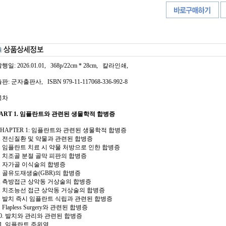
행일: 2026.01.01, 368p/22cm * 28cm, 칼라인쇄,
판: 군자출판사, ISBN 979-11-117068-336-992-8
목차
PART 1. 임플란트와 관련된 생물학적 합병증
CHAPTER 1: 임플란트와 관련된 생물학적 합병증
1. 전신질환 및 약물과 관련된 합병증
2. 임플란트 치료 시 약물 처방으로 인한 합병증
3. 치조골 분절 골막 피판의 합병증
4. 자가골 이식술의 합병증
5. 골유도재생술(GBR)의 합병증
6. 측방접근 상악동 거상술의 합병증
7. 치조능선 접근 상악동 거상술의 합병증
8. 발치 즉시 임플란트 식립과 관련된 합병증
. Flapless Surgery와 관련된 합병증
10. 발치와 관리와 관련된 합병증
11. 임플란트 주위염