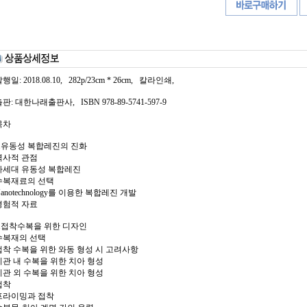
행일: 2018.08.10, 282p/23cm * 26cm, 칼라인쇄,
판: 대한나래출판사, ISBN 978-89-5741-597-9
목차
1.유동성 복합레진의 진화
역사적 관점
차세대 유동성 복합레진
수복재료의 선택
anotechnology를 이용한 복합레진 개발
경험적 자료
2.접착수복을 위한 디자인
수복재의 선택
접착 수복을 위한 와동 형성 시 고려사항
치관 내 수복을 위한 치아 형성
치관 외 수복을 위한 치아 형성
접착
프라이밍과 접착