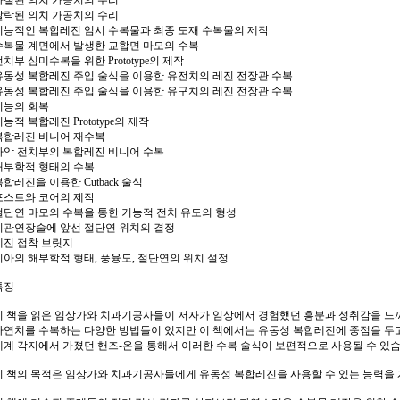
파절된 의치 가공치의 수리
탈락된 의치 가공치의 수리
기능적인 복합레진 임시 수복물과 최종 도재 수복물의 제작
수복물 계면에서 발생한 교합면 마모의 수복
전치부 심미수복을 위한 Prototype의 제작
유동성 복합레진 주입 술식을 이용한 유전치의 레진 전장관 수복
유동성 복합레진 주입 술식을 이용한 유구치의 레진 전장관 수복
기능의 회복
능적 복합레진 Prototype의 제작
복합레진 비니어 재수복
하악 전치부의 복합레진 비니어 수복
해부학적 형태의 수복
복합레진을 이용한 Cutback 술식
포스트와 코어의 제작
절단연 마모의 수복을 통한 기능적 전치 유도의 형성
치관연장술에 앞선 절단연 위치의 결정
레진 접착 브릿지
치아의 해부학적 형태, 풍융도, 절단연의 위치 설정
특징
이 책을 읽은 임상가와 치과기공사들이 저자가 임상에서 경험했던 흥분과 성취감을 느
자연치를 수복하는 다양한 방법들이 있지만 이 책에서는 유동성 복합레진에 중점을 두
세계 각지에서 가졌던 핸즈-온을 통해서 이러한 수복 술식이 보편적으로 사용될 수 
이 책의 목적은 임상가와 치과기공사들에게 유동성 복합레진을 사용할 수 있는 능력을