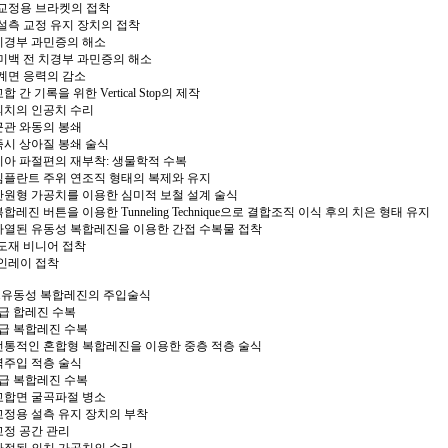
•교정용 브라켓의 접착
•설측 교정 유지 장치의 접착
치경부 과민증의 해소
•미백 전 치경부 과민증의 해소
•계면 응력의 감소
합 간 기록을 위한 Vertical Stop의 제작
의치의 인공치 수리
근관 와동의 봉쇄
즉시 상아질 봉쇄 술식
치아 파절편의 재부착: 생물학적 수복
임플란트 주위 연조직 형태의 복제와 유지
난원형 가공치를 이용한 심미적 보철 설계 술식
복합레진 버튼을 이용한 Tunneling Technique으로 결합조직 이식 후의 치은 형태 유지
가열된 유동성 복합레진을 이용한 간접 수복물 접착
•도재 비니어 접착
•인레이 접착
4.유동성 복합레진의 주입술식
3급 합레진 수복
4급 복합레진 수복
전통적인 혼합형 복합레진을 이용한 중층 적층 술식
역주입 적층 술식
5급 복합레진 수복
교합면 굴곡파절 병소
교정용 설측 유지 장치의 부착
교정 공간 관리