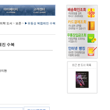
의학 도서
>
보존
>
▶유동성 복합레진 수복
레진 수복
,장지현