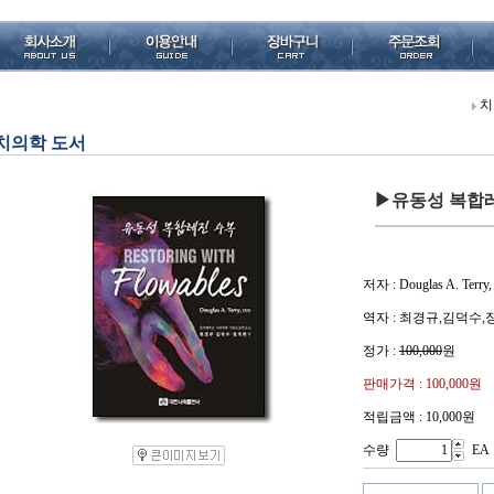
치
치의학 도서
▶유동성 복합
저자 : Douglas A. Terry,
역자 : 최경규,김덕수
정가 :
100,000
원
판매가격 :
100,000
원
적립금액 : 10,000원
수량
EA