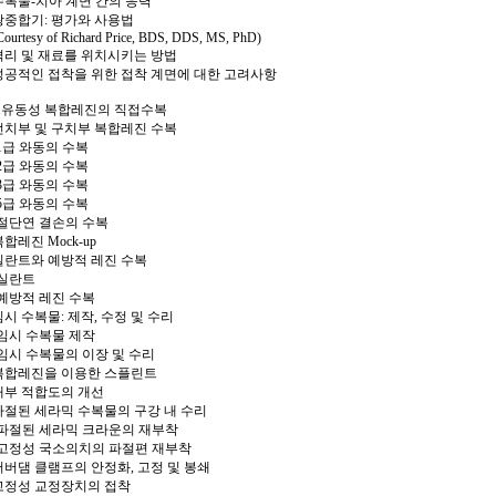
수복물-치아 계면 간의 응력
광중합기: 평가와 사용법
Courtesy of Richard Price, BDS, DDS, MS, PhD)
격리 및 재료를 위치시키는 방법
성공적인 접착을 위한 접착 계면에 대한 고려사항
3.유동성 복합레진의 직접수복
전치부 및 구치부 복합레진 수복
•1급 와동의 수복
•2급 와동의 수복
•3급 와동의 수복
•5급 와동의 수복
•절단연 결손의 수복
합레진 Mock-up
실란트와 예방적 레진 수복
•실란트
•예방적 레진 수복
임시 수복물: 제작, 수정 및 수리
•임시 수복물 제작
•임시 수복물의 이장 및 수리
복합레진을 이용한 스플린트
내부 적합도의 개선
파절된 세라믹 수복물의 구강 내 수리
•파절된 세라믹 크라운의 재부착
•고정성 국소의치의 파절편 재부착
러버댐 클램프의 안정화, 고정 및 봉쇄
고정성 교정장치의 접착