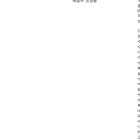
예금주: 노상종
(
복