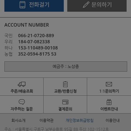
ACCOUNT NUMBER
066-21-0720-889
국민
184-07-082338
우리
153-110489-00108
하나
352-0594-8175 53
농협
예금주 : 노상종
주문/배송조회
교환/반품신청
1:1문의하기
자주하는 질문
결제문의
이벤트안내
회사소개
이용약관
개인정보취급방침
이용안내
주소 : 서울특별시 구로구 남부순환로 95길 88 두산 102-1512호