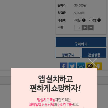
판매가
50,000
원
적립금
5,000원
배송비
(차등)
지역별
수량
구매하기
장바구니
관심상품
상품리뷰
상세정보 새창 열기