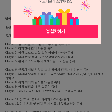
상세 정보를 확대해 보실 수 있습니다.
발행일: 2021.09.05, 100p/21 * 28cm, 칼라인쇄,
출판: 대한나래출판사, ISBN 978-89-5741-813-0
목차
Chapter 1: 현 의치를 보고 환자의 주소를 예측해 보라
Chapter 2: 장기간에 걸쳐 사용된 증례
Chapter 3: 심한 교모로 교합 접촉 상실이 나타난 증례
Chapter 4: 의치 완성 후에 많은 수정이 이루어진 증례
Chapter 5: 환자 가족으로부터 재제작을 의뢰받은 증례
Chapter 6: 인공치 배열 위치로 보아 하악의 편위가 의심되는 증례
Chapter 7: 의치의 수리를 반복하고 있는 증례9. 전치부 개교(AOB)에 대한 조
기치료
Chapter 8: 하악 의치의 난이도가 높은 증례
Chapter 9: 악위 설정을 매우 잘못한 증례
Chapter
10 혀에 어떠한 장애가 있었을 거라고 추측되는 증례
Chapter 11: 상 ?하악 크기에 차이가 나타나는 증례
Chapter 12: 현 의치와 옛 의치 두 가지를 사용하고 있는 증례