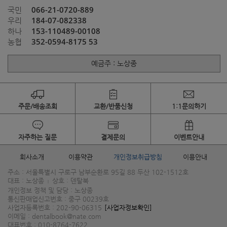
066-21-0720-889
국민
184-07-082338
우리
153-110489-00108
하나
352-0594-8175 53
농협
예금주 : 노상종
주문/배송조회
교환/반품신청
1:1문의하기
자주하는 질문
결제문의
이벤트안내
회사소개
이용약관
개인정보취급방침
이용안내
주소 : 서울특별시 구로구 남부순환로 95길 88 두산 102-1512호
대표 : 노상종
상호 : 덴탈북
|
개인정보 정책 및 담당 : 노상종
통신판매업신고번호 : 중구 00239호
사업자등록번호 : 202-90-06315
[사업자정보확인]
이메일 : dentalbook@nate.com
대표번호 : 010-8764-7622