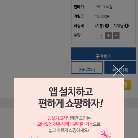
판매가
150,000
원
적립금
15,000원
배송비
(차등)
지역별
수량
구매하기
장바구니
관심상품
상품리뷰
상세정보 새창 열기