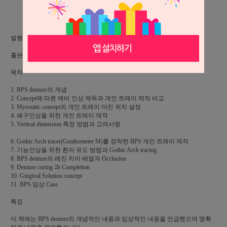
상세 정보를 확대해 보실 수 있습니다.
발행일 2022.03.17, 218p/22cm * 28cm, 칼라인쇄,
출판 한국퀸테센스출판(주) ISBN 978-89-85917-10-0
목차
1. BPS denture의 개념
2. Concept에 따른 예비 인상 채득과 개인 트레이 제작 비교
3. Myostatic concept의 개인 트레이 마진 위치 설정
4. 폐구인상을 위한 개인 트레이 제작
5. Vertical dimension 측정 방법과 고려사항
6. Gothic Arch tracer(Gnathometer M)를 장착한 BPS 개인 트레이 제작
7. 기능인상을 위한 환자 유도 방법과 Gothic Arch tracing
8. BPS denture의 레진 치아 배열과 Occlusion
9. Denture curing 과 Completion
10. Gingival Solution concept
11. BPS 임상 Case
특징
이 책에는 BPS denture의 개념적인 내용과 임상적인 내용을 언급했으며 명확