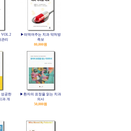
VOL.2
▶떠먹여주는 치과 약처방
원관리
족보
80,000원
 성공한
▶환자의 표정을 읽는 치과
치과 개
의사
50,000원