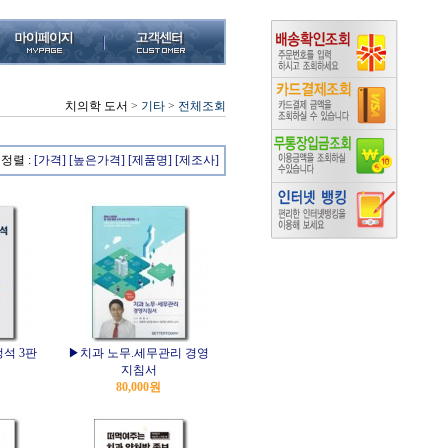
치의학 도서
>
기타
>
전체조회
정렬 :
[가격]
[높은가격]
[제품명]
[제조사]
석 3판
▶치과 노무.세무관리 경영
지침서
80,000원