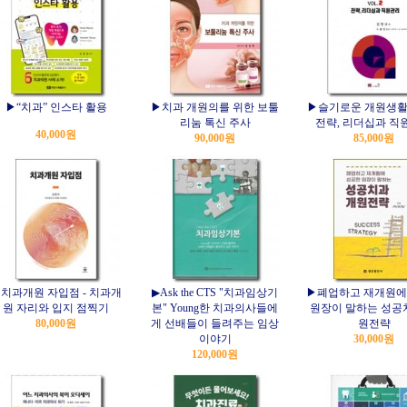
▶“치과” 인스타 활용
▶치과 개원의를 위한 보툴
▶슬기로운 개원생활 
리눔 톡신 주사
전략, 리더십과 직
40,000원
90,000원
85,000원
치과개원 자입점 - 치과개
▶Ask the CTS "치과임상기
▶폐업하고 재개원에
원 자리와 입지 점찍기
본" Young한 치과의사들에
원장이 말하는 성공
80,000원
게 선배들이 들려주는 임상
원전략
이야기
30,000원
120,000원